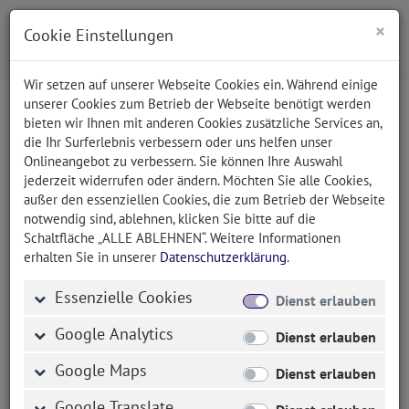
×
Cookie Einstellungen
Wir setzen auf unserer Webseite Cookies ein. Während einige
unserer Cookies zum Betrieb der Webseite benötigt werden
bieten wir Ihnen mit anderen Cookies zusätzliche Services an,
DATEV (seit 2015)
die Ihr Surferlebnis verbessern oder uns helfen unser
Onlineangebot zu verbessern. Sie können Ihre Auswahl
jederzeit widerrufen oder ändern. Möchten Sie alle Cookies,
außer den essenziellen Cookies, die zum Betrieb der Webseite
notwendig sind, ablehnen, klicken Sie bitte auf die
Online-Ticketbuchungssystem mit 6000
Schaltfläche „ALLE ABLEHNEN“. Weitere Informationen
Sitzen
erhalten Sie in unserer
Datenschutzerklärung
.
Im Rahmen der internen Jubiläumsveranstaltung zum
Essenzielle Cookies
Dienst erlauben
50-jährigen Bestehen der DATEV beauftragte uns der
Dienstleister mit der Einrichtung eines
Google Analytics
Dienst erlauben
kundenspezifischen Ticketsystems für rund 6000
Google Maps
Sitzplätze in der Nürnberger Arena. Auf Basis des
Dienst erlauben
Plans der Nürnberger Arena erkennt unser
Google Translate