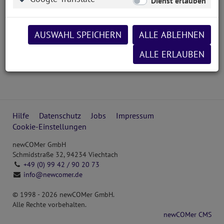
Dienst erlauben
AUSWAHL SPEICHERN
ALLE ABLEHNEN
ALLE ERLAUBEN
Hilfe
Datenschutz
Jobs
Impressum
Cookie-Einstellungen
newCOMer GmbH
Schmidstraße 32, 94234 Viechtach
+49 (0) 99 42 / 90 20 73
info@newcomer.de
© 1998 -
2026
newCOMer GmbH
.
Alle Rechte vorbehalten.
newCOMer CMS