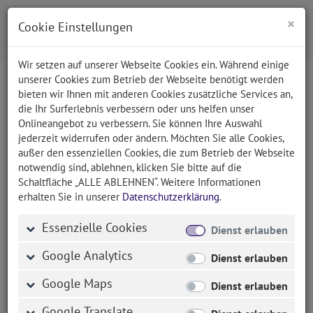
×
Cookie Einstellungen
Wir setzen auf unserer Webseite Cookies ein. Während einige
unserer Cookies zum Betrieb der Webseite benötigt werden
bieten wir Ihnen mit anderen Cookies zusätzliche Services an,
Suche
die Ihr Surferlebnis verbessern oder uns helfen unser
Onlineangebot zu verbessern. Sie können Ihre Auswahl
jederzeit widerrufen oder ändern. Möchten Sie alle Cookies,
außer den essenziellen Cookies, die zum Betrieb der Webseite
Bitte geben Sie einen Suchbegriff ein.
notwendig sind, ablehnen, klicken Sie bitte auf die
Schaltfläche „ALLE ABLEHNEN“. Weitere Informationen
Falls Sie nicht finden wonach Sie suchen,
erhalten Sie in unserer
Datenschutzerklärung
.
kontaktieren Sie uns
. Wir entwickeln gerne auch
Essenzielle Cookies
individuelle Software nach Kundenwunsch.
Dienst erlauben
Google Analytics
Dienst erlauben
Google Maps
Dienst erlauben
Google Translate