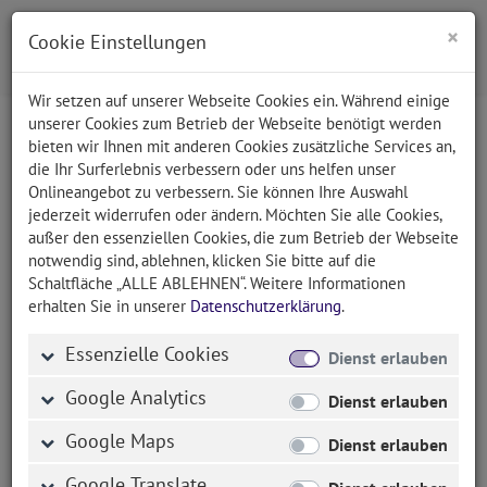
×
Cookie Einstellungen
Wir setzen auf unserer Webseite Cookies ein. Während einige
unserer Cookies zum Betrieb der Webseite benötigt werden
bieten wir Ihnen mit anderen Cookies zusätzliche Services an,
EasyLan (seit 2019)
die Ihr Surferlebnis verbessern oder uns helfen unser
Onlineangebot zu verbessern. Sie können Ihre Auswahl
jederzeit widerrufen oder ändern. Möchten Sie alle Cookies,
außer den essenziellen Cookies, die zum Betrieb der Webseite
notwendig sind, ablehnen, klicken Sie bitte auf die
Verwaltungsoberfläche für den
Schaltfläche „ALLE ABLEHNEN“. Weitere Informationen
Produktkonfigurator
erhalten Sie in unserer
Datenschutzerklärung
.
Im Jahr 2019 realisierten wir eine weitere
Essenzielle Cookies
Dienst erlauben
Erweiterung für den von uns programmierten
Produktkonfigurator, der von EasyLan/ZVK seit 2016
Google Analytics
Dienst erlauben
für die individuelle Konfiguration verschiedenster
Google Maps
Produkte eingesetzt wird. In ca. drei Monaten
Dienst erlauben
Projektlaufzeit wurde eine Verwaltungsoberfläche für
Google Translate